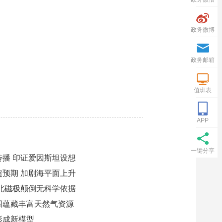
政务微博
政务邮箱
值班表
APP
一键分享
播 印证爱因斯坦设想
预期 加剧海平面上升
南北磁极颠倒无科学依据
围蕴藏丰富天然气资源
形成新模型